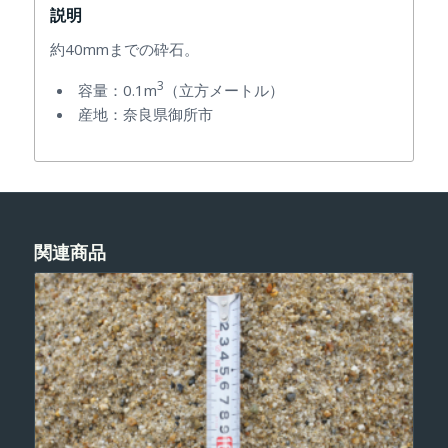
説明
約40mmまでの砕石
。
3
容量：0.1m
（立方メートル）
産地：奈良県御所市
関連商品