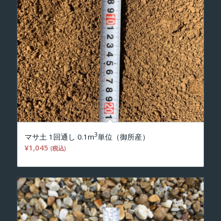
3
マサ土 1回通し 0.1m
単位（御所産）
¥
1,045
(税込)